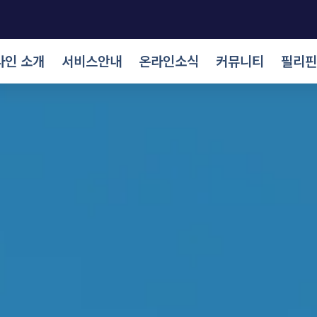
나인 소개
서비스안내
온라인소식
커뮤니티
필리핀