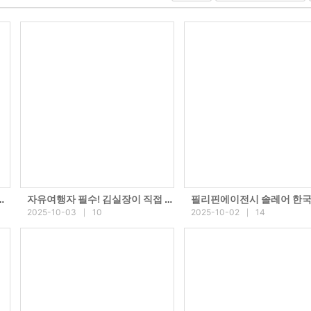
카지노·골프·호텔 풀 패키지 경험! #필리핀에이전시 #골프여행 #마닐라VIP #페..
자유여행자 필수! 김실장이 직접 안내하는 필리핀 클락 정킷 + 숙소 패키지 #필리핀에이전시 #페소환전 #마닐라에이전트 #클락호텔 #VIP여행
2025-10-03
10
2025-10-02
14
|
|