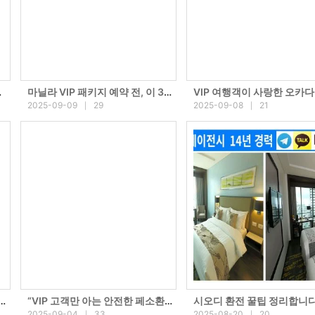
투어 #한국인가이드 #페소환전
마닐라 VIP 패키지 예약 전, 이 3가지 꿀팁은 필수! 여행고수만 아는 노하우! #마닐라환전 #VIP패키지추천 #필리핀환전 #호텔예약 #안전여..
2025-09-09
29
2025-09-08
21
|
|
시 예약으로 얻는 호텔 혜택·환전 수수료 절감 꿀팁! #마닐라환전 #필리핀에이전시 #마닐라에이전시 #페소환전..
“VIP 고객만 아는 안전한 페소환전 방법! 초보 여행자라면 절대 몰랐을 필리핀 환전의 진실” #마닐라환전 #VIP여행팁 #페소환전꿀팁 #마닐라..
2025-09-04
33
2025-08-20
20
|
|