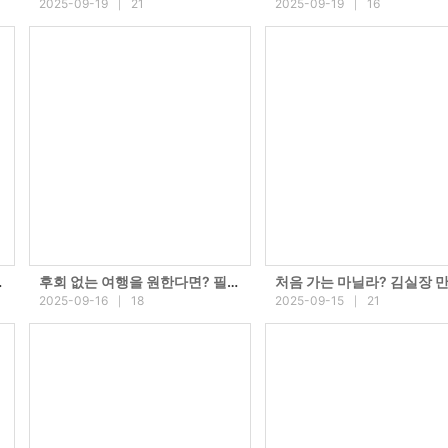
2025-09-19
21
2025-09-19
16
|
|
호텔 #VIP서비스 #페소환전
후회 없는 여행을 원한다면? 필리핀 에이전시 주의사항 TOP 5! #필리핀에이전시 #마닐라에이전트 #페소환전 #여행안전수칙 #VIP가이드
2025-09-16
18
2025-09-15
21
|
|