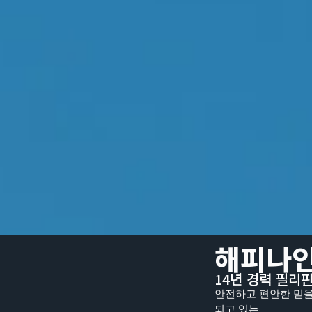
해피나인
14년 경력 필리
안전하고 편안한 믿을
되고 있는