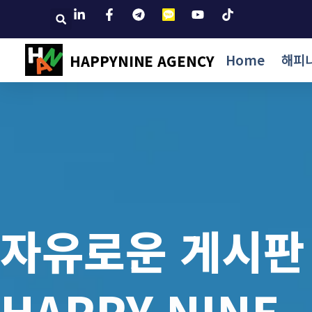
Home
해피
HAPPYNINE AGENCY
자유로운 게시판
HAPPY NINE