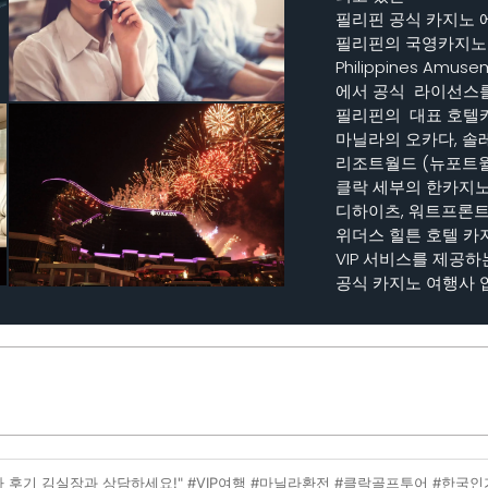
필리핀 공식 카지노 
필리핀의 국영카지노 
Philippines Amuse
에서 공식 라이선스를
필리핀의 대표 호텔
마닐라의 오카다, 솔
리조트월드 (뉴포트월
클락 세부의 한카지노
디하이츠, 워트프론트,
위더스 힐튼 호텔 카
VIP 서비스를 제공
공식 카지노 여행사 
짜 후기 김실장과 상담하세요!" #VIP여행 #마닐라환전 #클락골프투어 #한국