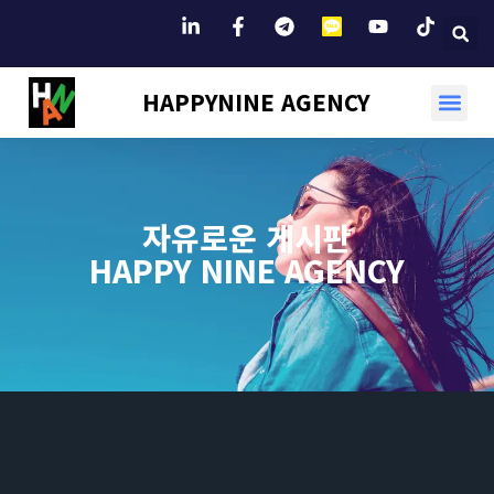
HAPPYNINE AGENCY
자유로운 게시판
HAPPY NINE AGENCY