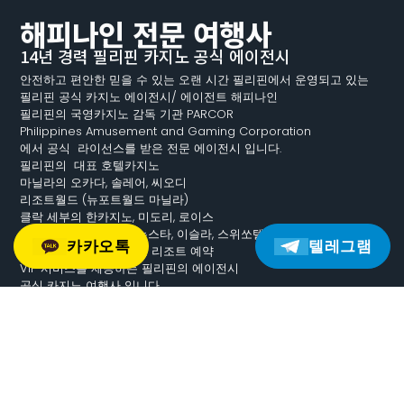
해피나인 전문 여행사
14년 경력 필리핀 카지노 공식 에이전시
안전하고 편안한 믿을 수 있는 오랜 시간 필리핀에서 운영되고 있는
필리핀 공식 카지노 에이전시/ 에이전트 해피나인
필리핀의 국영카지노 감독 기관 PARCOR
Philippines Amusement and Gaming Corporation
에서 공식 라이선스를 받은 전문 에이전시 입니다.
필리핀의 대표 호텔카지노
마닐라의 오카다, 솔레어, 씨오디
리조트월드 (뉴포트월드 마닐라)
클락 세부의 한카지노, 미도리, 로이스
디하이츠, 워트프론트, 누스타, 이슬라, 스위쏘텔
카카오톡
텔레그램
위더스 힐튼 호텔 카지노 리조트 예약
VIP 서비스를 제공하는 필리핀의 에이전시
공식 카지노 여행사 입니다