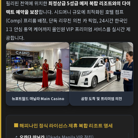
필리핀 전역에 위치한
최정상급 5성급 메저 복합 리조트와의 다이
렉트 예약을 보장
합니다. 시드머니 규모에 최적화된 호텔 컴프
(Comp) 프리룸 배정, 단독 리무진 의전 카 픽업, 24시간 한국인
1:1 안심 통역 케어까지 올인원 VIP 프리미엄 서비스를 실시간 제
공합니다.
뉴포트월드 마닐라 Main Casino
공항 도착 및 프리미엄 의전
🏢 해피나인 정식 라이선스 제휴 복합 리조트 명세
오카다 마닐라
(Okada Manila VIP 정킷)