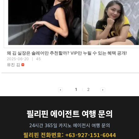
왜 김 실장은 솔레어만 추천할까? VIP만 누릴 수 있는 혜택 공개!
2025-06-20
45
|
유진 김
1
2
필리핀 에이전트 여행 문의
24시간 365일 카지노 에이전시 여행 문의
필리핀 전화번호:
+63-927-151-6044