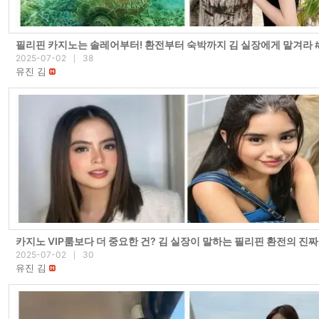
2025-07-02
38
|
유진 김
2025-07-02
30
|
유진 김