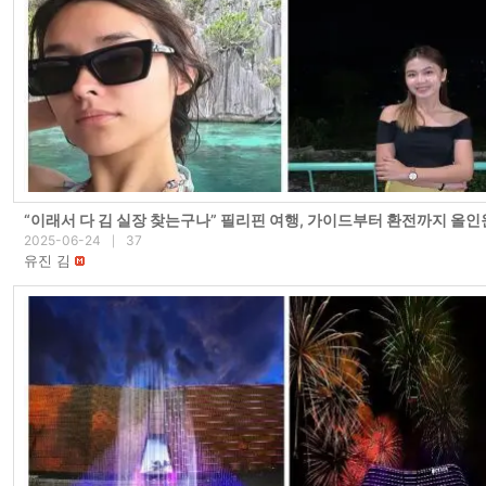
2025-06-24
37
|
유진 김