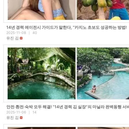
14년 경력 에이전시 가이드가 말한다, “카지노 초보도 성공하는 방법!
2025-11-08
40
|
유진 김
안전·환전·숙박 모두 해결! “14년 경력 김 실장”의 마닐라 완벽동행 서
2025-11-06
14
|
유진 김