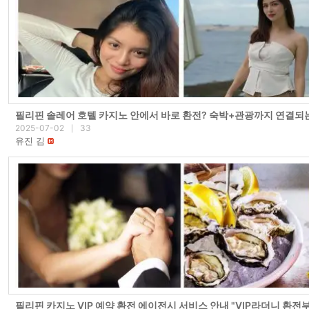
2025-07-02
33
|
유진 김