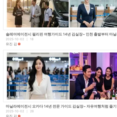
2025-10-02
18
|
유진 김
2025-10-02
26
|
유진 김