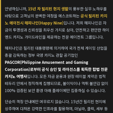
안녕하십니까,
15년 차 필리핀 현지 생활
의 풍부한 실무 노하우를
바탕으로 고객님의 완벽한 여정을 에스코트하는
공식 필리핀 카지
노 에이전시 해피나인(Happy Nine)
입니다. 저희 해피나인은 자
금의 투명성과 신뢰성을 최우선 가치로 삼아, 안전하고 편안한 하이
엔드 카지노 가이드라인을 제공하는 전문 에이전트 그룹입니다.
해피나인은 필리핀 대통령령에 의거하여 국가 전체 게이밍 산업을
총괄 감독하는 정부 국영 카지노 관할 공기업인
PAGCOR(Philippine Amusement and Gaming
Corporation)로부터 공식 승인 및 라이선스를 획득한 합법 전문
카지노 여행사
입니다. 모든 자금 운용과 원장 테이블 계약은 법적
테두리 안에서 정직하게 집행되므로, 불이익이나 먹튀 불안감 없이
100% 검증된 보안 환경 아래 플레이에만 집중하실 수 있습니다.
단순히 객장 안내에만 머무르지 않습니다. 15년간 필리핀 현지에
상주하며 다져온 강력한 인프라를 활용하여, 마닐라, 클락, 세부 등